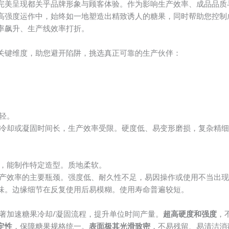
完美呈现都关乎品牌形象与顾客体验。作为影响生产效率、成品品质
高强度运作中，始终如一地塑造出精致诱人的糖果，同时帮助您控制
率飙升、生产线效率打折。
关键维度，助您避开陷阱，挑选真正可靠的生产伙伴：
轻。
冷却或凝固时间长，生产效率受限。硬度低、易变形磨损，复杂精细
，能制作特定造型。质地柔软。
产效率的主要瓶颈。强度低、耐久性不足，易因操作或使用不当出现
味。边缘细节在反复使用后易模糊。使用寿命普遍较短。
著加速糖果冷却/凝固流程，提升单位时间产量。
超高硬度和强度
，
定性
，保障糖果规格统一。
表面极其光滑致密
，不易残留、易清洁消