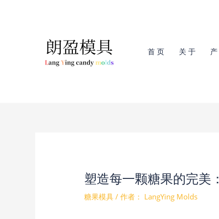
跳
至
内
容
首 页
关 于
产
塑造每一颗糖果的完美
糖果模具
/ 作者：
LangYing Molds