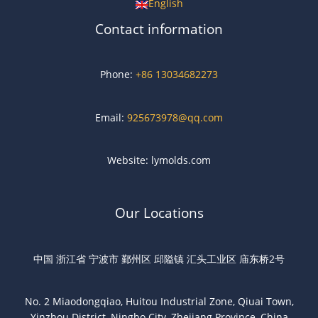
English
Contact information
Phone:
+86 13034682273
Email:
925673978@qq.com
Website: lymolds.com
Our Locations
中国 浙江省 宁波市 鄞州区 邱隘镇 汇头工业区 庙东桥2号
No. 2 Miaodongqiao, Huitou Industrial Zone, Qiuai Town,
Yinzhou District, Ningbo City, Zhejiang Province, China