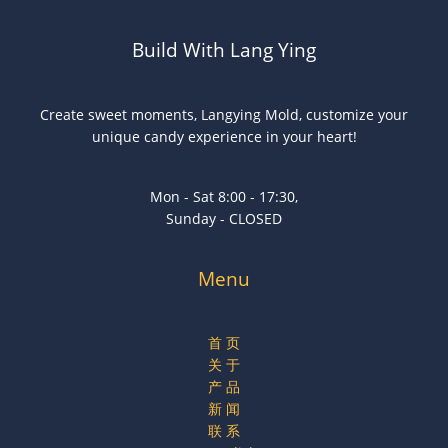
Build With Lang Ying
Create sweet moments, Langying Mold, customize your
unique candy experience in your heart!
Mon - Sat 8:00 - 17:30,
Sunday - CLOSED
Menu
首 页
关 于
产 品
新 闻
联 系