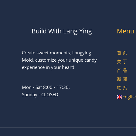
Build With Lang Ying
Menu
Create sweet moments, Langying
首 页
Mold, customize your unique candy
关 于
experience in your heart!
产 品
新 闻
Mon - Sat 8:00 - 17:30,
联 系
Sunday - CLOSED
Englis