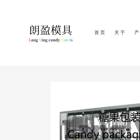
跳
至
内
容
首 页
关 于
产