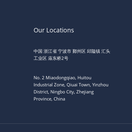
Our Locations
中国 浙江省 宁波市 鄞州区 邱隘镇 汇头
工业区 庙东桥2号
No. 2 Miaodongqiao, Huitou
Industrial Zone, Qiuai Town, Yinzhou
District, Ningbo City, Zhejiang
Province, China