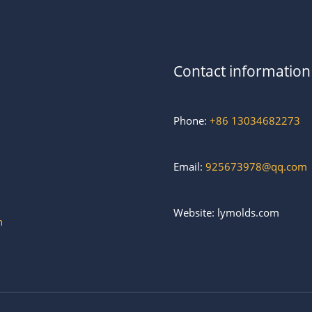
Contact information
Phone:
+86 13034682273
Email:
925673978@qq.com
Website: lymolds.com
h