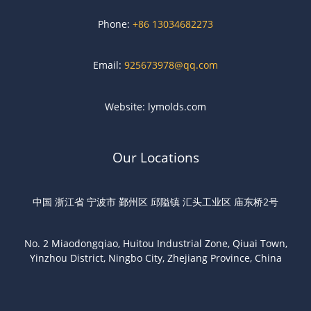
Phone:
+86 13034682273
Email:
925673978@qq.com
Website: lymolds.com
Our Locations
中国 浙江省 宁波市 鄞州区 邱隘镇 汇头工业区 庙东桥2号
No. 2 Miaodongqiao, Huitou Industrial Zone, Qiuai Town,
Yinzhou District, Ningbo City, Zhejiang Province, China