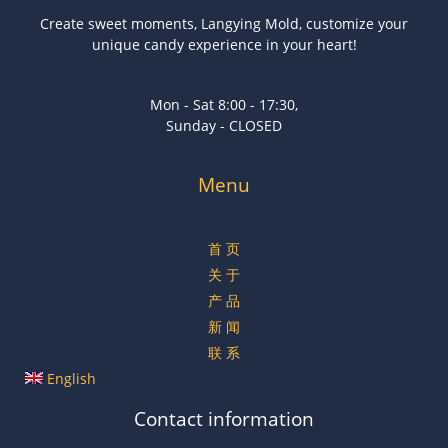
Create sweet moments, Langying Mold, customize your
unique candy experience in your heart!
Mon - Sat 8:00 - 17:30,
Sunday - CLOSED
Menu
首 页
关 于
产 品
新 闻
联 系
English
Contact information